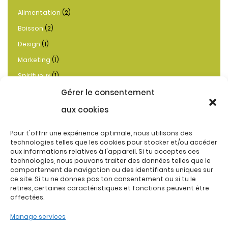
Alimentation
(2)
Boisson
(2)
Design
(1)
Marketing
(1)
Spiritueux
(1)
Gérer le consentement
aux cookies
Tags
Pour t'offrir une expérience optimale, nous utilisons des
technologies telles que les cookies pour stocker et/ou accéder
Interior
Mic Drop
Restaurant
aux informations relatives à l'appareil. Si tu acceptes ces
technologies, nous pouvons traiter des données telles que le
Studio
Villa
comportement de navigation ou des identifiants uniques sur
ce site. Si tu ne donnes pas ton consentement ou si tu le
retires, certaines caractéristiques et fonctions peuvent être
affectées.
Manage services
Instagram