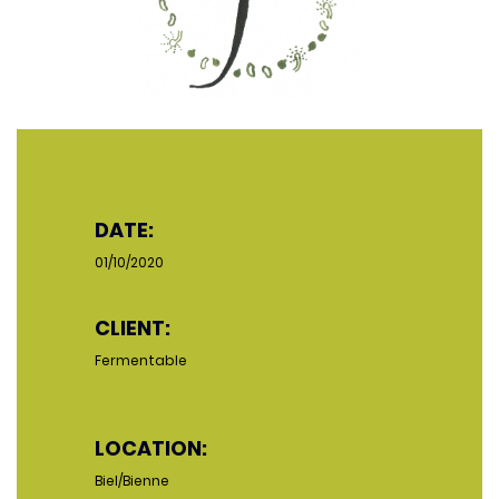
DATE:
01/10/2020
CLIENT:
Fermentable
LOCATION:
Biel/Bienne