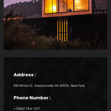
Address :
991 White St . Dawsonville GA 30534 , New York
Phone Number :
+ (898) 784-7217