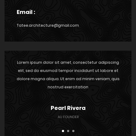
Email :
Tatee.architecture@gmail.com
iscing
Lorem ipsum dolor sit amet, consectetur adipiscing
Lorem
re et
elit, sed do eiusmod tempor incididunt ut labore et
elit
, quis
dolore magna aliqua. Ut enim ad minim veniam, quis
dolor
nostrud exercitation
Megan Fernandez
LOCO FOUNDER